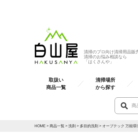
清掃のプロ向け清掃用品販
清掃のお悩み相談なら
「はくさんや」
取扱い
清掃場所
商品一覧
から探す
HOME
商品一覧
洗剤
多目的洗剤
オーブテック 万能環