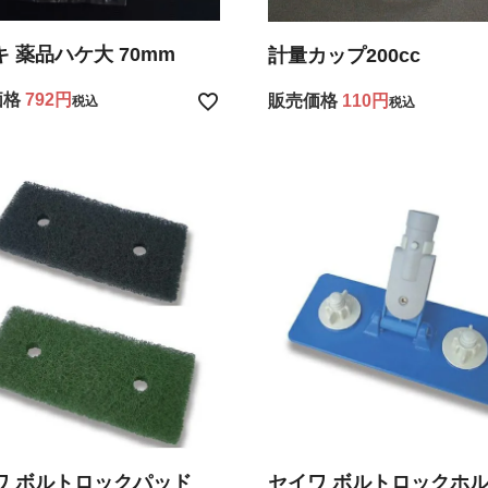
 薬品ハケ大 70mm
計量カップ200cc
価格
792
販売価格
110
税込
税込
ワ ボルトロックパッド
セイワ ボルトロックホ