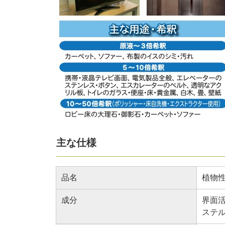
主な仕様
品名
植物
成分
界面
ステ