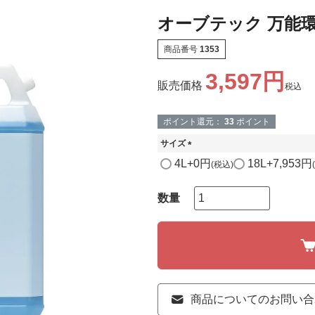
オーブテック 万能
商品番号
1353
3,597
販売価格
税込
ポイント還元：
33
ポイント
サイズ
(
4L
+
0
18L
+
7,953
税込
必
須
)
商品についてのお問い合