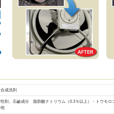
性合成洗剤
活性剤、石鹼成分 脂肪酸ナトリウム（0.3％以上）・トウモ
ル他