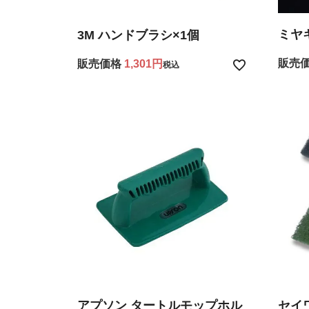
ミヤキ
3M ハンドブラシ×1個
販売
販売価格
1,301
税込
アプソン タートルモップホル
セイ