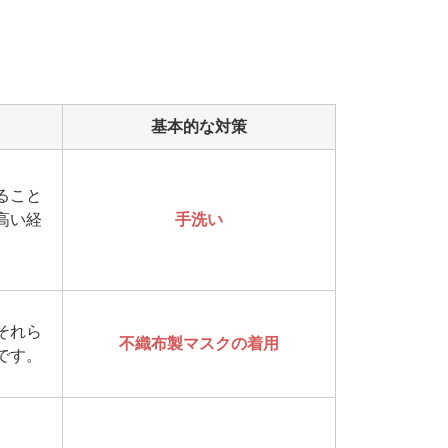
基本的な対策
ること
高い経
手洗い
それら
不織布製マスクの着用
です。