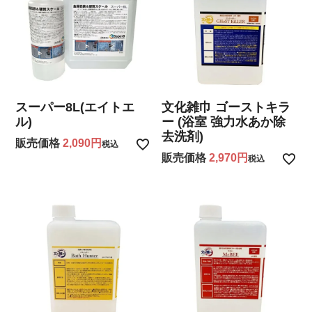
スーパー8L(エイトエ
文化雑巾 ゴーストキラ
ル)
ー (浴室 強力水あか除
去洗剤)
販売価格
2,090
税込
販売価格
2,970
税込