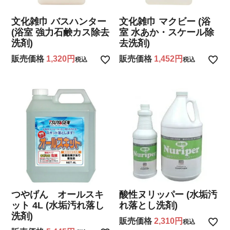
文化雑巾 バスハンター
文化雑巾 マクビー (浴
(浴室 強力石鹸カス除去
室 水あか・スケール除
洗剤)
去洗剤)
販売価格
1,320
販売価格
1,452
税込
税込
つやげん オールスキ
酸性ヌリッパー (水垢汚
ット 4L (水垢汚れ落し
れ落とし洗剤)
洗剤)
販売価格
2,310
税込