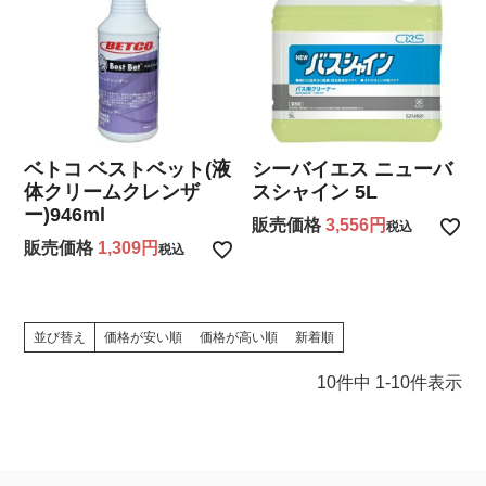
ベトコ ベストベット(液
シーバイエス ニューバ
体クリームクレンザ
スシャイン 5L
ー)946ml
販売価格
3,556
税込
販売価格
1,309
税込
並び替え
価格が安い順
価格が高い順
新着順
10
件中
1
-
10
件表示