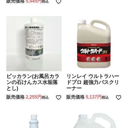
販売価格
5,445
税込
ピッカラン(お風呂カラ
リンレイ ウルトラハー
ンの石けんカス水垢落
ドプロ 超強力バスクリ
とし)
ーナー
販売価格
2,255
販売価格
5,137
税込
税込