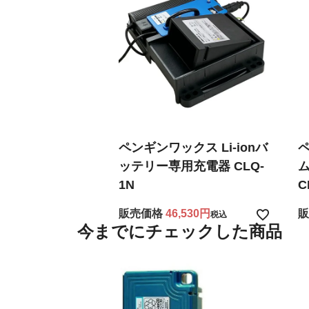
ペンギンワックス Li-ionバ
ッテリー専用充電器 CLQ-
1N
C
販売価格
46,530
販
税込
今までにチェックした商品