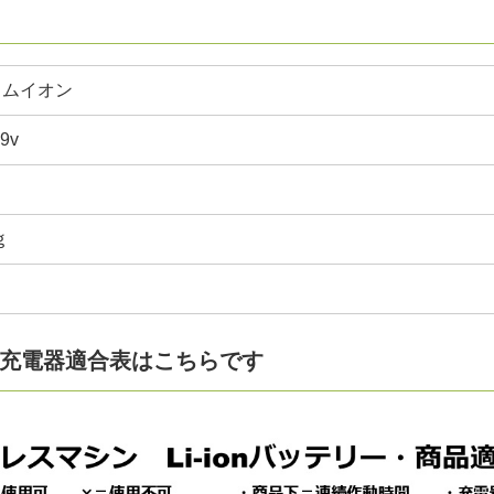
ウムイオン
9v
ｇ
リ、充電器適合表はこちらです