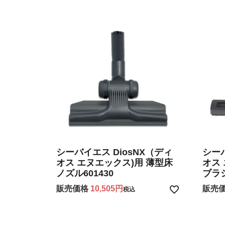
シーバイエス DiosNX（ディ
シーバ
オス エヌエックス)用 薄型床
オス
ノズル601430
ブラシ
販売価格
10,505
販売
税込