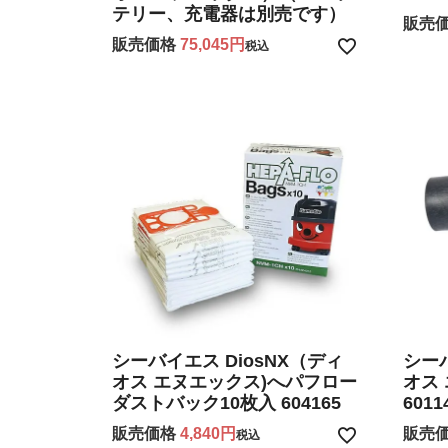
テリー、充電器は別売です）
販売
販売価格
75,045
税込
シーバイエス DiosNX（ディ
シーバ
オス エヌエックス)へパフロー
オス
ダストバック10枚入 604165
6011
販売価格
4,840
販売
税込