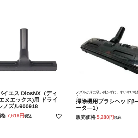
イエス DiosNX（ディ
ノズルが床に吸い付かずに、すいすい軽
く！
 エヌエックス)用 ドライ
掃除機用ブラシヘッドβ―
ノズル900918
ータ―1）
価格
7,618
税込
販売価格
5,280
税込