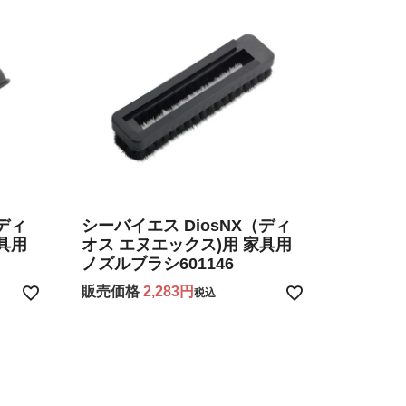
（ディ
シーバイエス DiosNX（ディ
具用
オス エヌエックス)用 家具用
ノズルブラシ601146
販売価格
2,283
税込