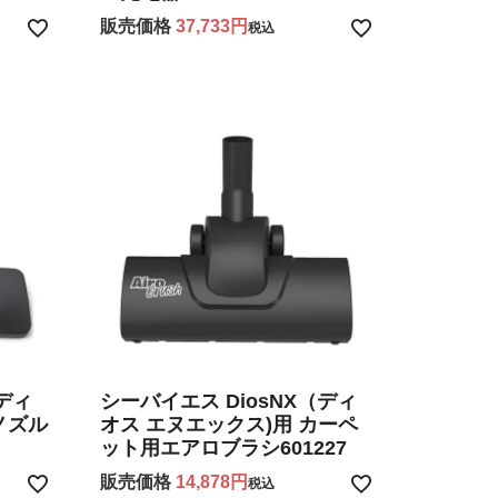
販売価格
37,733
税込
（ディ
シーバイエス DiosNX（ディ
ノズル
オス エヌエックス)用 カーペ
ット用エアロブラシ601227
販売価格
14,878
税込