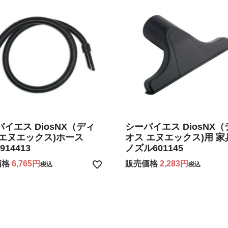
イエス DiosNX（ディ
シーバイエス DiosNX
 エヌエックス)ホース
オス エヌエックス)用 家
 914413
ノズル601145
価格
6,765
販売価格
2,283
税込
税込