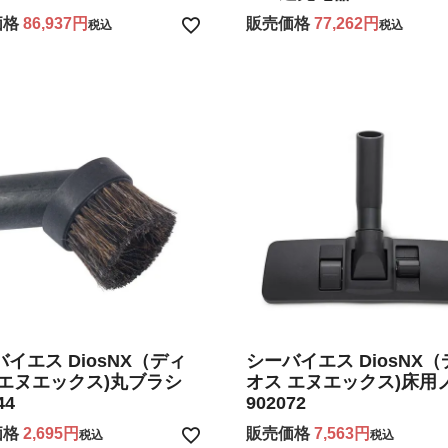
価格
86,937
販売価格
77,262
税込
税込
イエス DiosNX（ディ
シーバイエス DiosNX
 エヌエックス)丸ブラシ
オス エヌエックス)床用
44
902072
価格
2,695
販売価格
7,563
税込
税込