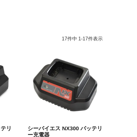
17
件中
1
-
17
件表示
ッテリ
シーバイエス NX300 バッテリ
ー充電器