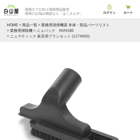
清掃のプロ向け清掃用品販売
ログイン
カート
清掃のお悩み相談なら
「はくさんや」
HOME
商品一覧
業務用清掃機器 本体・部品パーツリスト
業務用掃除機
ニュバック NVH180
ニュマティック 家具用ブラシセット (1274600)