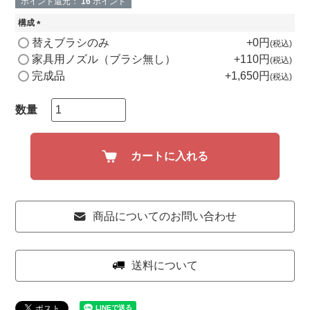
ポイント還元：
16
ポイント
構成
(
替えブラシのみ
+
0
税込
必
家具用ノズル（ブラシ無し）
+
110
税込
須
完成品
+
1,650
)
税込
カートに入れる
商品についてのお問い合わせ
送料について