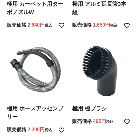
極用 アルミ延長管3本
極用 カーペット用ター
組
ボノズルW
販売価格
1,650
販売価格
2,640
税込
税込
極用 ホースアッセンブ
極用 棚ブラシ
リー
販売価格
495
税込
販売価格
2,200
税込