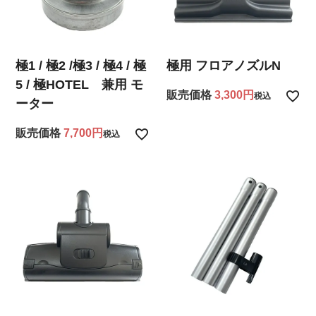
極1 / 極2 /極3 / 極4 / 極
極用 フロアノズルN
5 / 極HOTEL 兼用 モ
販売価格
3,300
税込
ーター
販売価格
7,700
税込