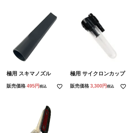
極用 スキマノズル
極用 サイクロンカップ
販売価格
495
販売価格
3,300
税込
税込