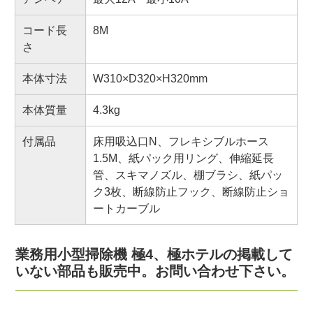
コード長
8M
さ
本体寸法
W310×D320×H320mm
本体質量
4.3kg
付属品
床用吸込口N、フレキシブルホース
1.5M、紙パック用リング、伸縮延長
管、スキマノズル、棚ブラシ、紙パッ
ク3枚、断線防止フック、断線防止ショ
ートカーブル
業務用小型掃除機 極4、極ホテルの掲載して
いない部品も販売中。お問い合わせ下さい。