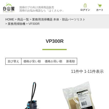
清掃のプロ向け清掃用品販売
ログイン
カート
清掃のお悩み相談なら
「はくさんや」
HOME
商品一覧
業務用清掃機器 本体・部品パーツリスト
業務用掃除機
VP300R
VP300R
並び替え
価格が安い順
価格が高い順
新着順
11
件中
1
-
11
件表示