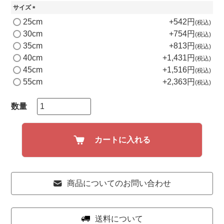
サイズ
(
25cm
+
542
税込
必
30cm
+
754
税込
須
35cm
+
813
)
税込
40cm
+
1,431
税込
45cm
+
1,516
税込
55cm
+
2,363
税込
カートに入れる
商品についてのお問い合わせ
送料について