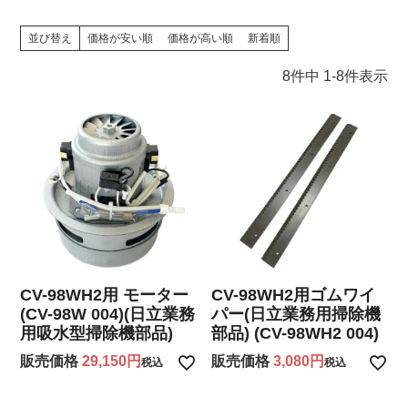
並び替え
価格が安い順
価格が高い順
新着順
8
件中
1
-
8
件表示
CV-98WH2用 モーター
CV-98WH2用ゴムワイ
(CV-98W 004)(日立業務
パー(日立業務用掃除機
用吸水型掃除機部品)
部品) (CV-98WH2 004)
販売価格
29,150
販売価格
3,080
税込
税込