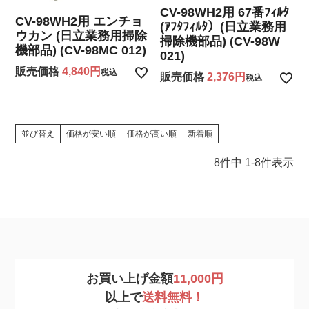
CV-98WH2用 67番ﾌｨﾙﾀ
CV-98WH2用 エンチョ
(ｱﾌﾀﾌｨﾙﾀ）(日立業務用
ウカン (日立業務用掃除
掃除機部品) (CV-98W
機部品) (CV-98MC 012)
021)
販売価格
4,840
税込
販売価格
2,376
税込
並び替え
価格が安い順
価格が高い順
新着順
8
件中
1
-
8
件表示
お買い上げ金額
11,000円
以上で
送料無料！