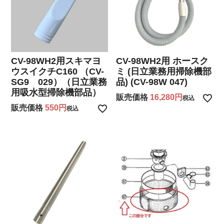
CV-98WH2用スキマヨ
CV-98WH2用 ホースク
ウスイクチC160 （CV-
ミ (日立業務用掃除機部
SG9 029）（日立業務
品) (CV-98W 047)
用吸水型掃除機部品）
販売価格
16,280
税込
販売価格
550
税込