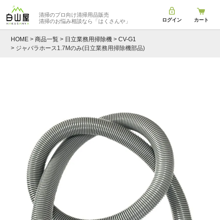
清掃のプロ向け清掃用品販売
ログイン
カート
清掃のお悩み相談なら
「はくさんや」
HOME
商品一覧
日立業務用掃除機
CV-G1
ジャバラホース1.7Mのみ(日立業務用掃除機部品)