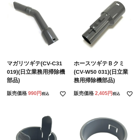
マガリツギテ(CV-C31
ホースツギテＢクミ
019)(日立業務用掃除機
(CV-W50 031)(日立業
部品)
務用掃除機部品)
販売価格
990
販売価格
2,405
税込
税込