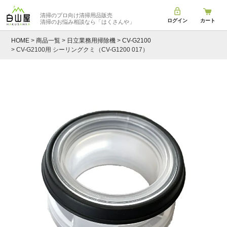
清掃のプロ向け清掃用品販売
ログイン
カート
清掃のお悩み相談なら
「はくさんや」
HOME
商品一覧
日立業務用掃除機
CV-G2100
CV-G2100用 シーリングクミ（CV-G1200 017）