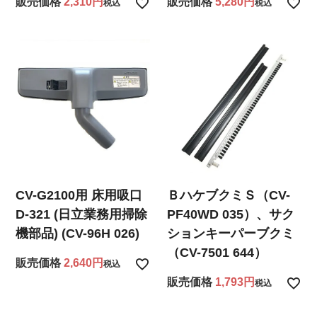
販売価格
2,310
販売価格
5,280
税込
税込
CV-G2100用 床用吸口
ＢハケブクミＳ（CV-
D-321 (日立業務用掃除
PF40WD 035）、サク
機部品) (CV-96H 026)
ションキーパーブクミ
（CV-7501 644）
販売価格
2,640
税込
販売価格
1,793
税込