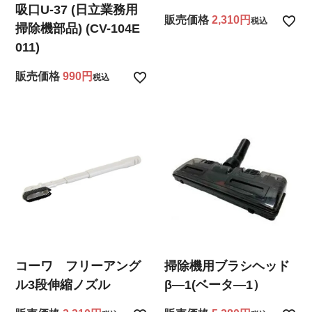
吸口U-37 (日立業務用
販売価格
2,310
税込
掃除機部品) (CV-104E
011)
販売価格
990
税込
コーワ フリーアング
掃除機用ブラシヘッド
ル3段伸縮ノズル
β―1(ベータ―1）