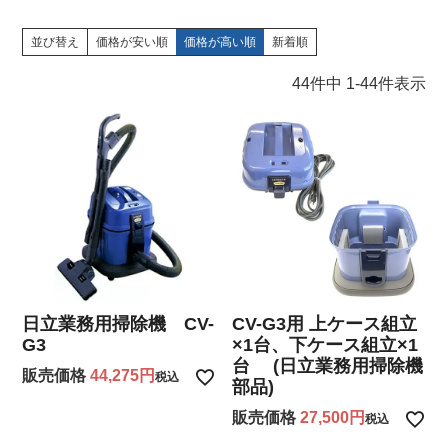
並び替え
価格が安い順
価格が高い順
新着順
44
件中
1
-
44
件表示
日立業務用掃除機 CV-
CV-G3用 上ケース組立
G3
×1台、下ケース組立×1
台 (日立業務用掃除機
販売価格
44,275
税込
部品)
販売価格
27,500
税込