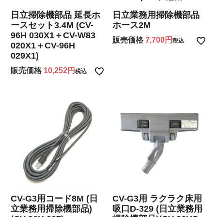
日立掃除機部品 延長ホ
日立業務用掃除機部品
ースセット3.4M (CV-
ホース2M
96H 030X1＋CV-W83
販売価格
7,700
税込
020X1＋CV-96H
029X1)
販売価格
10,252
税込
CV-G3用コード8M (日
CV-G3用 ラクラク床用
立業務用掃除機部品)
吸口D-329 (日立業務用