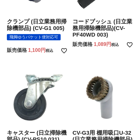
クランプ (日立業務用掃
コードブッシュ (日立業
除機部品) (CV-G1 005)
務用掃除機部品)(CV-
PF40WD 003)
飛脚ゆうパケット便対応可
販売価格
1,089
税込
販売価格
1,100
税込
キャスター (日立掃除機
CV-G3用 棚用吸口U-32
部品) (CV-PS10 031)
(日立業務用掃除機部品)