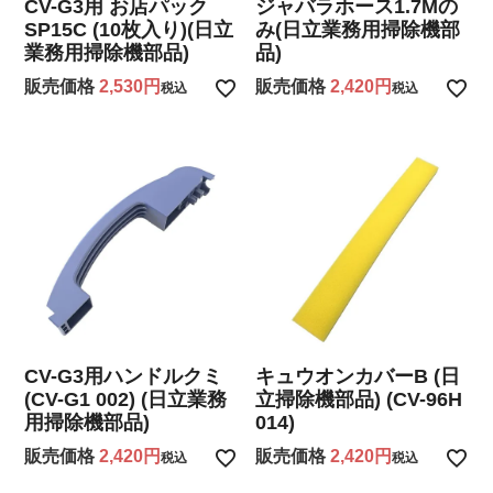
CV-G3用 お店パック
ジャバラホース1.7Mの
SP15C (10枚入り)(日立
み(日立業務用掃除機部
業務用掃除機部品)
品)
販売価格
2,530
販売価格
2,420
税込
税込
CV-G3用ハンドルクミ
キュウオンカバーB (日
(CV-G1 002) (日立業務
立掃除機部品) (CV-96H
用掃除機部品)
014)
販売価格
2,420
販売価格
2,420
税込
税込