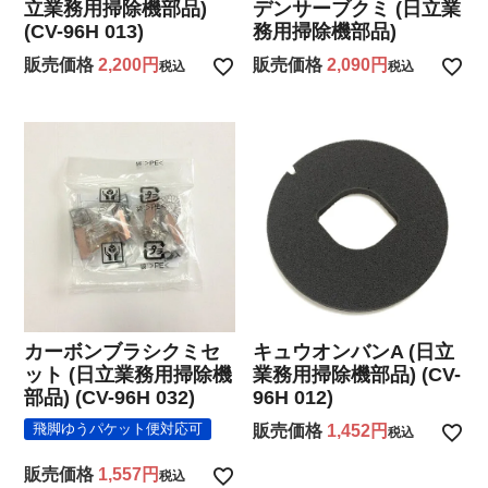
立業務用掃除機部品)
デンサーブクミ (日立業
(CV-96H 013)
務用掃除機部品)
販売価格
2,200
販売価格
2,090
税込
税込
カーボンブラシクミセ
キュウオンバンA (日立
ット (日立業務用掃除機
業務用掃除機部品) (CV-
部品) (CV-96H 032)
96H 012)
飛脚ゆうパケット便対応可
販売価格
1,452
税込
販売価格
1,557
税込