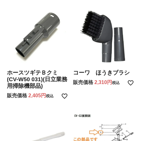
ホースツギテＢクミ
コーワ ほうきブラシ
(CV-W50 031)(日立業務
販売価格
2,310
税込
用掃除機部品)
販売価格
2,405
税込