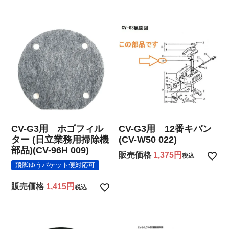
CV-G3用 ホゴフィル
CV-G3用 12番キバン
ター (日立業務用掃除機
(CV-W50 022)
部品)(CV-96H 009)
販売価格
1,375
税込
飛脚ゆうパケット便対応可
販売価格
1,415
税込