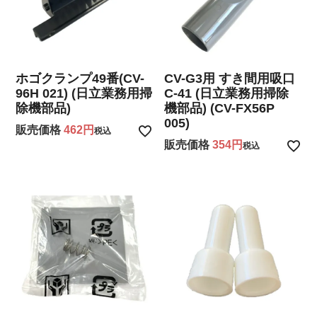
ホゴクランプ49番(CV-
CV-G3用 すき間用吸口
96H 021) (日立業務用掃
C-41 (日立業務用掃除
除機部品)
機部品) (CV-FX56P
005)
販売価格
462
税込
販売価格
354
税込