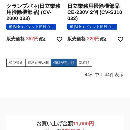
クランプバネ(日立業務
日立業務用掃除機部品
用掃除機部品) (CV-
CE-230V 2個 (CV-SJ10
2000 033)
032)
飛脚ゆうパケット便対応可
飛脚ゆうパケット便対応可
販売価格
352
販売価格
220
税込
税込
並び替え
価格が安い順
価格が高い順
新着順
44
件中
1
-
44
件表示
お買い上げ金額
11,000円