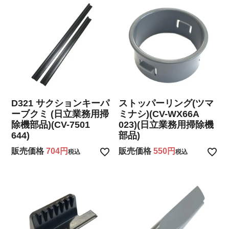
D321 サクションキーパ
ストッパーリング(ツマ
ーブクミ (日立業務用掃
ミナシ)(CV-WX66A
除機部品)(CV-7501
023)(日立業務用掃除機
644)
部品)
販売価格
704
販売価格
550
税込
税込