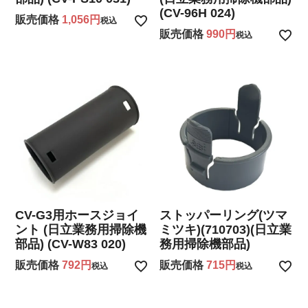
(CV-96H 024)
販売価格
1,056
税込
販売価格
990
税込
CV-G3用ホースジョイ
ストッパーリング(ツマ
ント (日立業務用掃除機
ミツキ)(710703)(日立業
部品) (CV-W83 020)
務用掃除機部品)
販売価格
792
販売価格
715
税込
税込