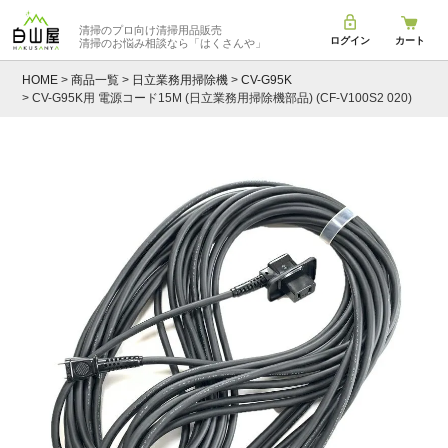
清掃のプロ向け清掃用品販売
ログイン
カート
清掃のお悩み相談なら
「はくさんや」
HOME
商品一覧
日立業務用掃除機
CV-G95K
CV-G95K用 電源コード15M (日立業務用掃除機部品) (CF-V100S2 020)