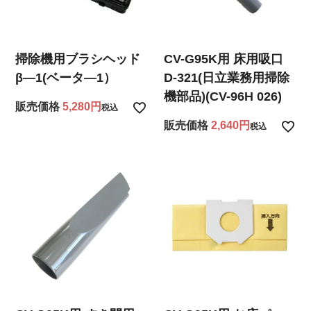
掃除機用ブラシヘッド
CV-G95K用 床用吸口
β―1(ベータ―1）
D-321(日立業務用掃除
機部品)(CV-96H 026)
販売価格
5,280
税込
販売価格
2,640
税込