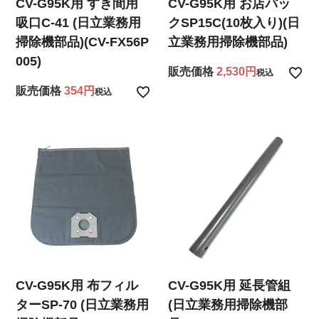
CV-G95K用 すき間用
CV-G95K用 お店パッ
吸口C-41 (日立業務用
クSP15C(10枚入り)(日
掃除機部品)(CV-FX56P
立業務用掃除機部品)
005)
販売価格
2,530
税込
販売価格
354
税込
CV-G95K用 布フィル
CV-G95K用 延長管組
ターSP-70 (日立業務用
(日立業務用掃除機部