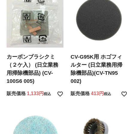
カーボンブラシクミ
CV-G95K用 ホゴフィ
（２ケ入） (日立業務
ルター (日立業務用掃
用掃除機部品) (CV-
除機部品)(CV-TN95
100S6 005)
002)
販売価格
1,133
販売価格
413
税込
税込