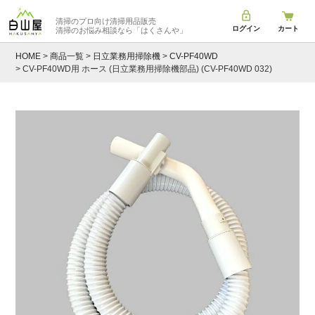
清掃のプロ向け清掃用品販売
ログイン
カート
清掃のお悩み相談なら
「はくさんや」
HOME
商品一覧
日立業務用掃除機
CV-PF40WD
CV-PF40WD用 ホース (日立業務用掃除機部品) (CV-PF40WD 032)