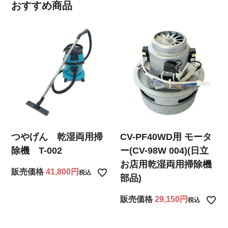
おすすめ商品
つやげん 乾湿両用掃
CV-PF40WD用 モータ
除機 T-002
ー(CV-98W 004)(日立
お店用乾湿両用掃除機
販売価格
41,800
税込
部品)
販売価格
29,150
税込