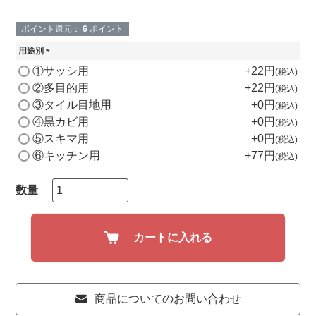
ポイント還元：
6
ポイント
用途別
(
①サッシ用
+
22
税込
必
②多目的用
+
22
税込
須
③タイル目地用
+
0
)
税込
④黒カビ用
+
0
税込
⑤スキマ用
+
0
税込
⑥キッチン用
+
77
税込
カートに入れる
商品についてのお問い合わせ