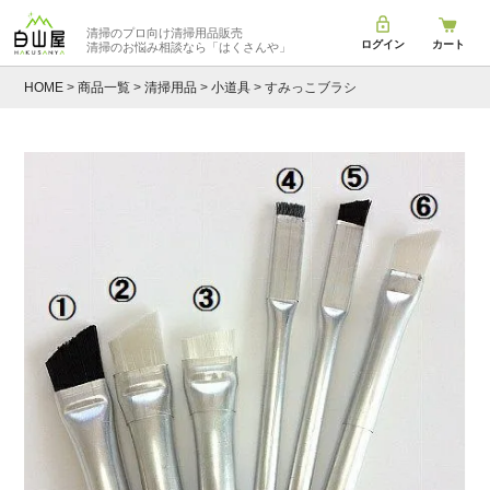
清掃のプロ向け清掃用品販売
ログイン
カート
清掃のお悩み相談なら
「はくさんや」
HOME
商品一覧
清掃用品
小道具
すみっこブラシ