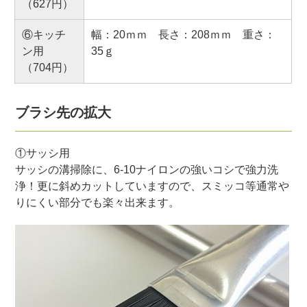
（627円）
⑥キッチ
幅：20ｍｍ 長さ：208ｍｍ 重さ：
ン用
35ｇ
（704円）
ブラシ先の拡大
①サッシ用
サッシの溝掃除に、6-10ナイロンの強いコシで強力洗
浄！更に斜めカットしていますので、スミッコ等通常や
りにくい部分でも楽々出来ます。