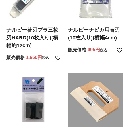
ナルビー替刃プラ三枚
ナルビーナピカ用替刃
刃HARD(10枚入り)(横
(10枚入り)(横幅4cm)
幅約12cm)
販売価格
495
税込
販売価格
1,650
税込