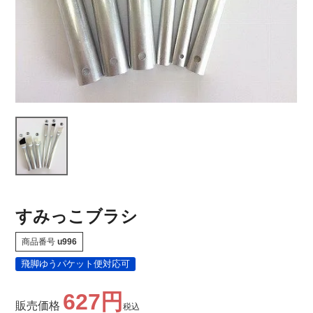
すみっこブラシ
商品番号
u996
飛脚ゆうパケット便対応可
627
販売価格
税込