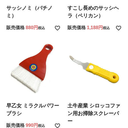
サッシノミ（バチノ
すこし長めのサッシヘ
ミ）
ラ（ペリカン）
販売価格
880
販売価格
1,188
税込
税込
早乙女 ミラクルパワー
土牛産業 シロッコファ
ブラシ
ン用お掃除スクレーパ
ー
販売価格
990
税込