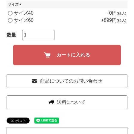
サイズ
(
サイズ40
+
0
税込
必
サイズ60
+
899
税込
須
)
カートに入れる
商品についてのお問い合わせ
送料について