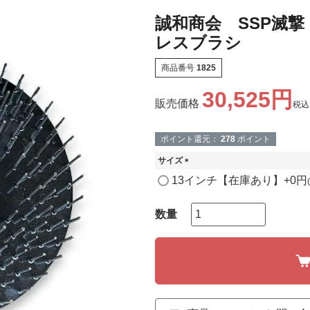
誠和商会 SSP滅
レスブラシ
商品番号
1825
30,525
販売価格
税込
ポイント還元：
278
ポイント
サイズ
(
13インチ【在庫あり】
+
0
必
須
)