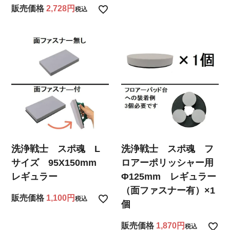
販売価格
2,728
税込
洗浄戦士 スポ魂 L
洗浄戦士 スポ魂 フ
サイズ 95X150mm
ロアーポリッシャー用
レギュラー
Φ125mm レギュラー
（面ファスナー有）×1
販売価格
1,100
税込
個
販売価格
1,870
税込