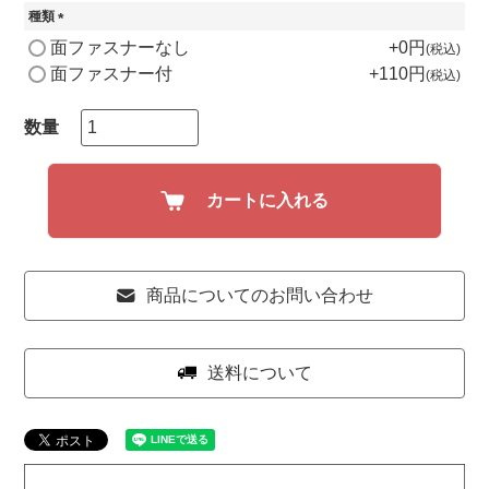
種類
(
面ファスナーなし
+
0
税込
必
面ファスナー付
+
110
税込
須
)
カートに入れる
商品についてのお問い合わせ
送料について