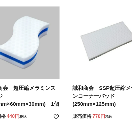
商会 超圧縮メラミンス
誠和商会 SSP超圧縮メ
ジ
ンコーナーパッド
0mm×60mm×30mm) 1個
(250mm×125mm)
価格
440
販売価格
770
税込
税込