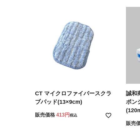
CT マイクロファイバースクラ
誠和
ブパッド(13×9cm)
ポン
(12
販売価格
413
税込
販売