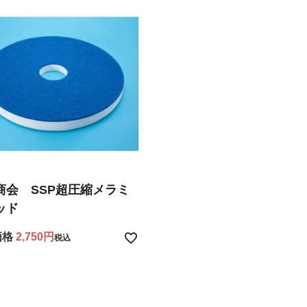
商会 SSP超圧縮メラミ
ッド
価格
2,750
税込