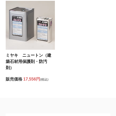
ミヤキ ニュートン（建
築石材用保護剤・防汚
剤）
販売価格
17,556円
(税込)