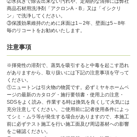
②水拭きで除去出来ない汚れや、定期的な清掃には弊社
商品石材用洗浄剤「アクロンA・B」又は「イシクリ
ン」で洗浄してください。
③保護効果維持のために床面は1～2年、壁面は5～8年
毎のリコートをお勧めいたします。
注意事項
※揮発性の溶剤で、蒸気を吸引すると中毒を起こす恐れ
がありますから、取り扱いには下記の注意事項を守って
ください。
①ニュートンは引火物の物質です。必ずミヤキホームペ
ージの最新のカタログ・施行要領書・使用上の注意・
SDSをよく読み、作業する時は換気を良くして火気には
充分注意してください。ご使用前に記者使用条件によっ
てシミ・ムラ等が発生する場合がありますので、本施工
前に必ずテスト施工を行い施工面及び周辺基材への影響
をご確認ください。