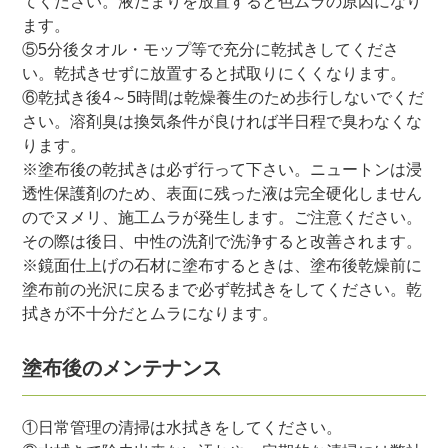
てください。液だまりを放置すると色ムラの原因になり
ます。
⑤5分後タオル・モップ等で充分に乾拭きしてくださ
い。乾拭きせずに放置すると拭取りにくくなります。
⑥乾拭き後4～5時間は乾燥養生のため歩行しないでくだ
さい。溶剤臭は換気条件が良ければ半日程で臭わなくな
ります。
※塗布後の乾拭きは必ず行って下さい。ニュートンは浸
透性保護剤のため、表面に残った液は完全硬化しません
のでヌメリ、施工ムラが発生します。ご注意ください。
その際は後日、中性の洗剤で洗浄すると改善されます。
※鏡面仕上げの石材に塗布するときは、塗布後乾燥前に
塗布前の光沢に戻るまで必ず乾拭きをしてください。乾
拭きが不十分だとムラになります。
塗布後のメンテナンス
①日常管理の清掃は水拭きをしてください。