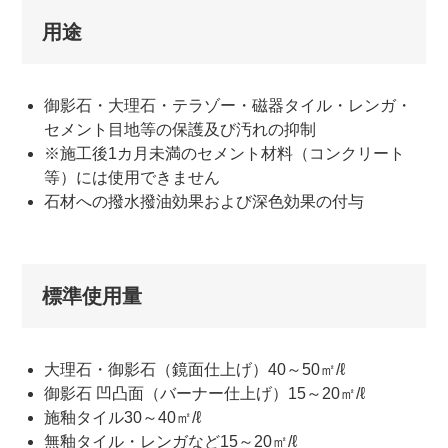
用途
御影石・大理石・テラゾー・磁器タイル・レンガ・
セメント目地等の保護及び汚れの抑制
※施工後1カ月未満のセメント材料（コンクリート
等）には使用できません
石材への撥水撥油効果および深色効果の付与
標準使用量
大理石・御影石（鏡面仕上げ）40～50㎡/ℓ
御影石 凹凸面（バーナー仕上げ）15～20㎡/ℓ
施釉タイル30～40㎡/ℓ
無釉タイル・レンガなど15～20㎡/ℓ