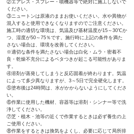
②エアレス・スプレー・噴機器等で絶対に施工しないで
ください。
③ニュートンは原液のままお使いください。水や異物が
混入すると使用できなくなりますのでご注意ください。
施工時の適切な環境は、気温及び基材温度が15～30℃か
つ、湿度が50～75％です。施行時に上記の条件を満た
さない場合は、環境を改善してください。
※適切な条件を満たさない場合は白化・ムラ・密着不
良・乾燥不充分によるベタつきが起こる可能性がありま
す。
④溶剤が蒸発してしまうと反応固着が終わります。気温
によって多少異なりますが、3～5日で完全硬化します。
⑤塗布後は24時間は、水がかからないようにしてくださ
い。
⑥作業に使用した機材、容器等は溶剤・シンナー等で洗
浄してください。
⑦芝・植木・池等の近くで作業するときは必ず養生の上
ご使用ください。
⑧作業をするときは換気をよくし、必要に応じて局所排