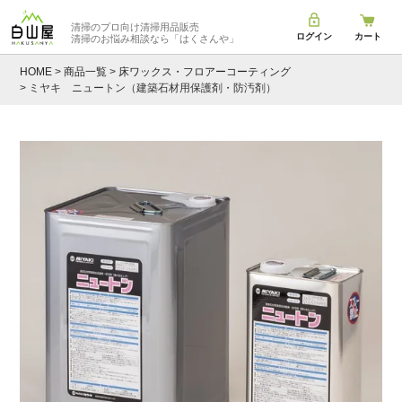
清掃のプロ向け清掃用品販売
ログイン
カート
清掃のお悩み相談なら
「はくさんや」
HOME
商品一覧
床ワックス・フロアーコーティング
ミヤキ ニュートン（建築石材用保護剤・防汚剤）