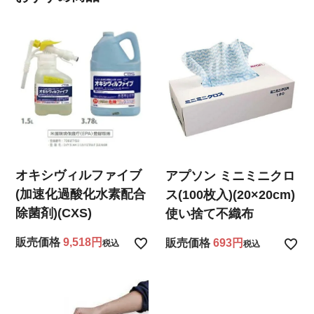
オキシヴィルファイブ
アプソン ミニミニクロ
(加速化過酸化水素配合
ス(100枚入)(20×20cm)
除菌剤)(CXS)
使い捨て不織布
販売価格
9,518
販売価格
693
税込
税込