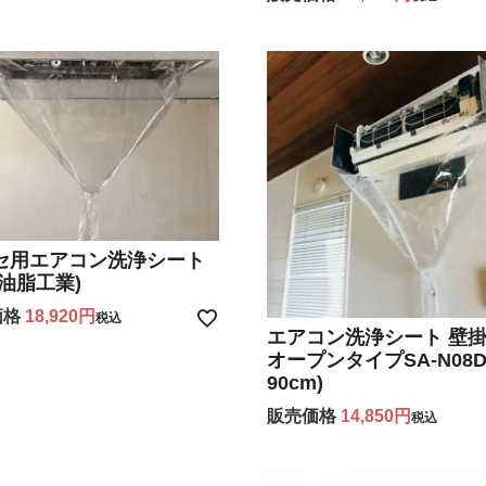
セ用エアコン洗浄シート
浜油脂工業)
価格
18,920
税込
エアコン洗浄シート 壁
オープンタイプSA-N08
90cm)
販売価格
14,850
税込