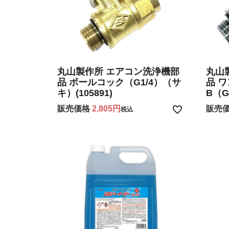
丸山製作所 エアコン洗浄機部
丸山
品 ボールコック（G1/4）（サ
品 
キ）(105891)
B（G1
販売価格
2,805
販売
税込