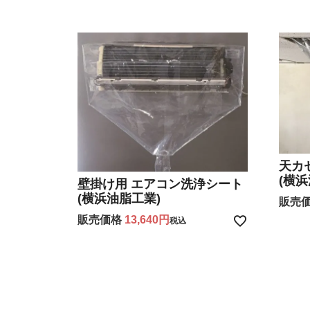
天カ
(横
壁掛け用 エアコン洗浄シート
(横浜油脂工業)
販売
販売価格
13,640
税込