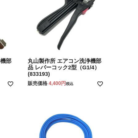
浄機部
丸山製作所 エアコン洗浄機部
品 レバーコック2型（G1/4）
(833193)
販売価格
4,400
税込