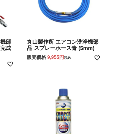
浄機部
丸山製作所 エアコン洗浄機部
ト完成
品 スプレーホース青 (5mm)
販売価格
9,955
税込