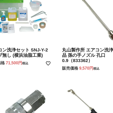
ン洗浄セット SNJ-Y-2
丸山製作所 エアコン洗
プ無し (横浜油脂工業)
品 孫の手ノズル 孔口
0.9（833362）
価格
71,500
税込
販売価格
9,570
税込