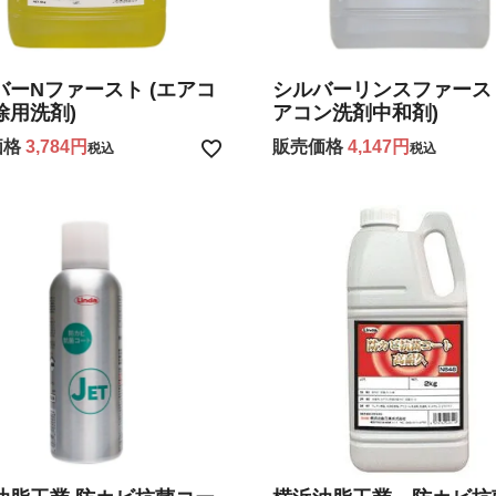
バーNファースト (エアコ
シルバーリンスファースト
除用洗剤)
アコン洗剤中和剤)
価格
3,784
販売価格
4,147
税込
税込