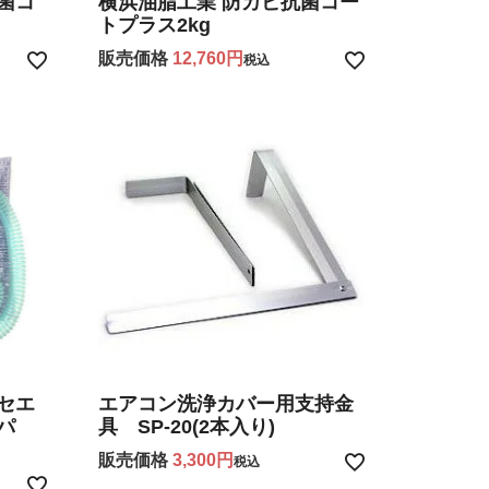
菌コ
横浜油脂工業 防カビ抗菌コー
トプラス2kg
販売価格
12,760
税込
セエ
エアコン洗浄カバー用支持金
パ
具 SP-20(2本入り)
販売価格
3,300
税込