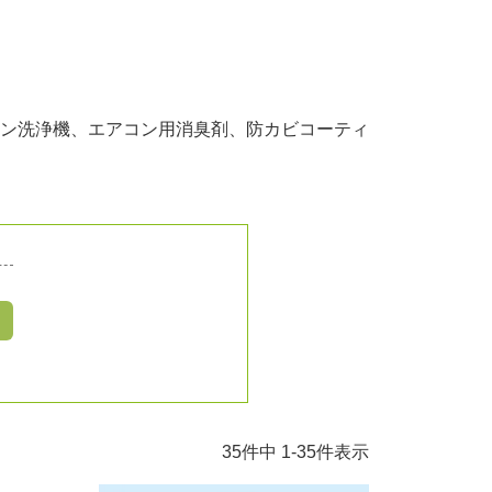
ン洗浄機、エアコン用消臭剤、防カビコーティ
35
件中
1
-
35
件表示