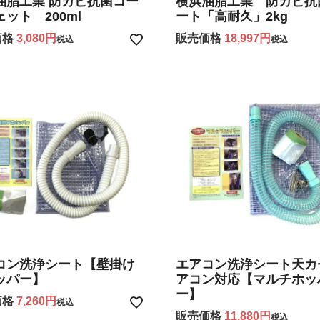
油脂工業 防カビ抗菌コー
横浜油脂工業 防カビ抗
ット 200ml
ート「高耐久」2kg
価格
3,080
販売価格
18,997
税込
税込
コン洗浄シート【壁掛け
エアコン洗浄シート天カ
ッパー】
アコン対応【マルチホッ
ー】
価格
7,260
税込
販売価格
11,880
税込