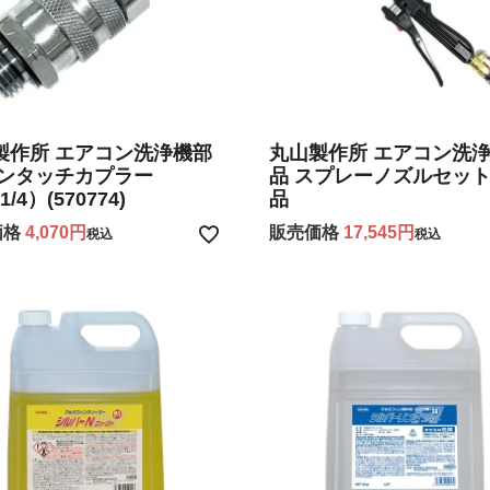
製作所 エアコン洗浄機部
丸山製作所 エアコン洗
ワンタッチカプラー
品 スプレーノズルセッ
/4）(570774)
品
価格
4,070
販売価格
17,545
税込
税込