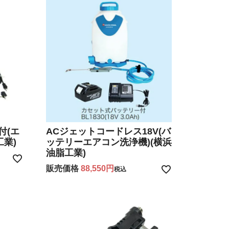
付(エ
ACジェットコードレス18V(バ
工業)
ッテリーエアコン洗浄機)(横浜
油脂工業)
販売価格
88,550
税込