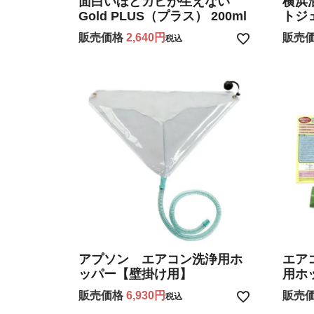
面白いほどカビが生えない
横浜
Gold PLUS（プラス） 200ml
トジェ
販売価格
2,640
販売
税込
アプソン エアコン洗浄用ホ
エア
ッパー【壁掛け用】
用ホ
販売価格
6,930
販売
税込