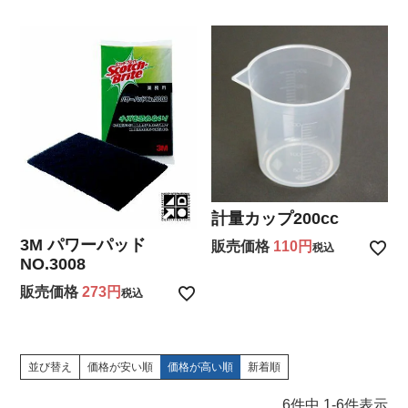
計量カップ200cc
3M パワーパッド
販売価格
110
税込
NO.3008
販売価格
273
税込
並び替え
価格が安い順
価格が高い順
新着順
6
件中
1
-
6
件表示