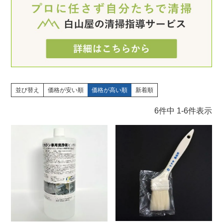
並び替え
価格が安い順
価格が高い順
新着順
6
件中
1
-
6
件表示