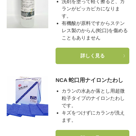
洗剤を塗って軽く擦ると、カ
ランがピッカピカになりま
す。
有機酸が原料ですからステン
レス製のからん(蛇口)を傷める
こともありません
詳しく見る
NCA 蛇口用ナイロンたわし
カランの水あか落とし用超微
粒子タイプのナイロンたわし
です。
キズをつけずにカランが洗え
ます。