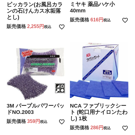
ミヤキ 薬品ハケ小
ピッカラン(お風呂カラ
40mm
ンの石けんカス水垢落
とし)
販売価格
616
税込
販売価格
2,255
税込
3M パープルパワーパッ
NCA ファブリックシー
ドNO.2003
ト (蛇口用ナイロンたわ
し) 1枚
販売価格
359
税込
販売価格
286
税込