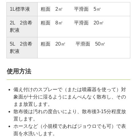
1L標準液
粗面 2㎡ 平滑面 5㎡
2L 2倍希
粗面 8㎡ 平滑面 20㎡
釈液
5L 2倍希
粗面 20㎡ 平滑面 50㎡
釈液
使用方法
備え付けのスプレーで（または噴霧器を使って）対
象面が十分に湿るようにまんべんなく散布し、その
まま放置します。
散布後は汚れの度合いにより、散布後3-15分程度放
置します。
ホースなど（小規模であればジョウロでも可）で表
面を水洗いします。