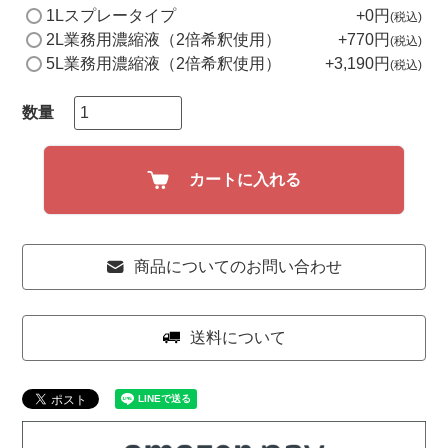
(
1Lスプレータイプ
+
0
税込
必
2L業務用濃縮液（2倍希釈使用）
+
770
税込
須
5L業務用濃縮液（2倍希釈使用）
+
3,190
)
税込
カートに入れる
商品についてのお問い合わせ
送料について