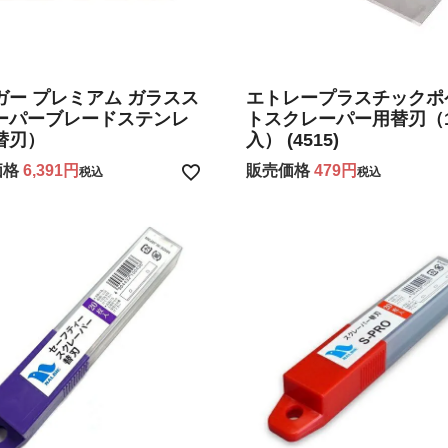
ガー プレミアム ガラスス
エトレープラスチックポ
ーパーブレードステンレ
トスクレーパー用替刃（
替刃）
入） (4515)
価格
6,391
販売価格
479
税込
税込