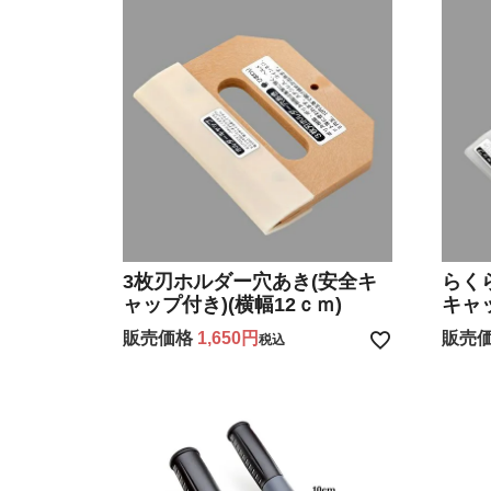
3枚刃ホルダー穴あき(安全キ
らく
ャップ付き)(横幅12ｃｍ)
キャ
販売価格
1,650
販売
税込