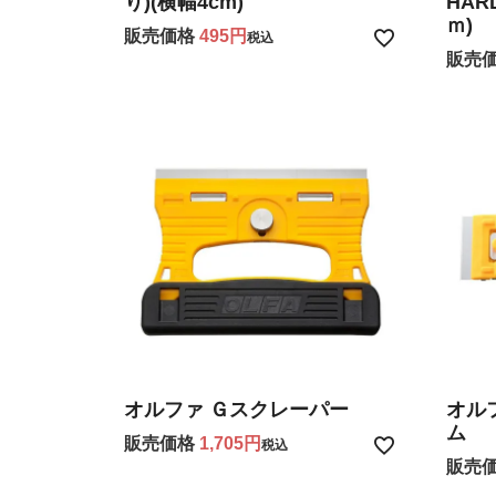
り)(横幅4cm)
HAR
ｍ)
販売価格
495
税込
販売
オルファ Ｇスクレーパー
オル
ム
販売価格
1,705
税込
販売