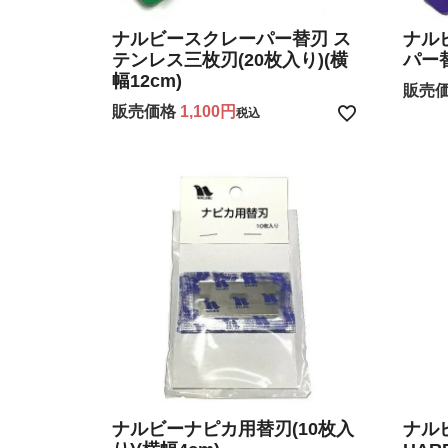
ナルビースクレーパー替刃 ス
ナル
テンレス三枚刃(20枚入り)(横
パー替
幅12cm)
販売
販売価格
1,100
税込
ナルビーナピカ用替刃(10枚入
ナル