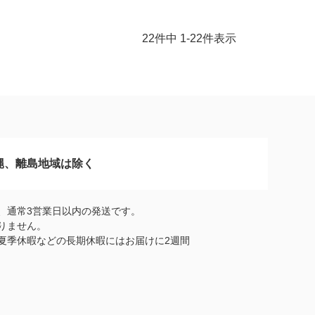
22
件中
1
-
22
件表示
縄、離島地域は除く
、通常3営業日以内の発送です。
りません。
夏季休暇などの長期休暇にはお届けに2週間