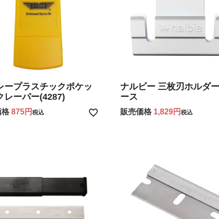
レープラスチックポケッ
ナルビー 三枚刃ホルダ
レーパー(4287)
ース
価格
875
販売価格
1,829
税込
税込