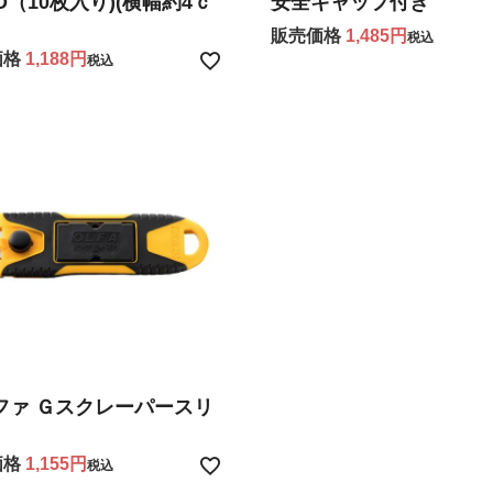
D（10枚入り)(横幅約4ｃ
安全キャップ付き
販売価格
1,485
税込
価格
1,188
税込
ファ Ｇスクレーパースリ
価格
1,155
税込