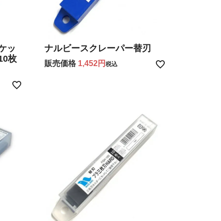
ケッ
ナルビースクレーパー替刃
10枚
販売価格
1,452
税込