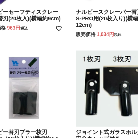
ビーセーフティスクレー
ナルビースクレーパー
刃(20枚入)(横幅約9cm)
S-PRO用(20枚入り)(横
12cm)
価格
963
税込
販売価格
1,034
税込
ビー替刃プラ一枚刃
ジョイント式ガラスホル