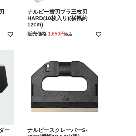
替刃
ナルビー替刃プラ三枚刃
幅
HARD(10枚入り)(横幅約
12cm)
販売価格
1,650
税込
ダー
ナルビースクレーパーS-