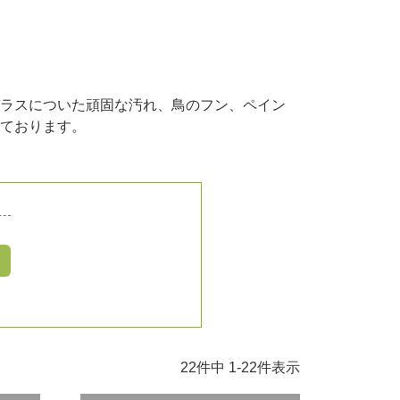
ラスについた頑固な汚れ、鳥のフン、ペイン
ております。
22
件中
1
-
22
件表示