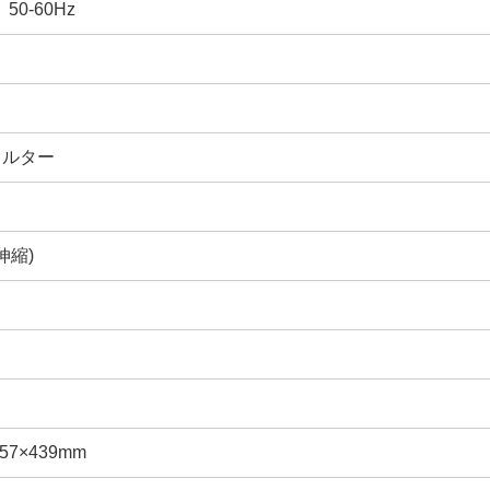
 50-60Hz
ィルター
(伸縮)
157×439mm