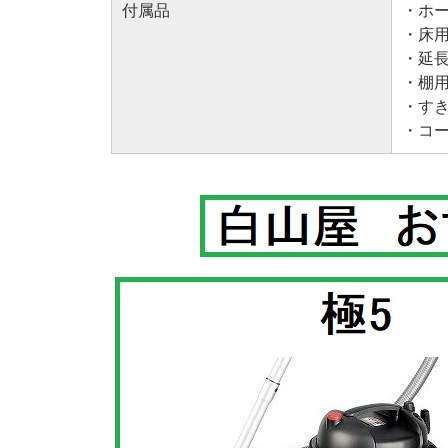
付属品
・ホ
・床用
・延
・棚用
・すき
・コ