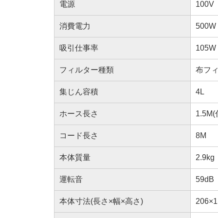
電源
100V
消費電力
500W
吸引仕事率
105W
フィルター種類
布フ
集じん容積
4L
ホース長さ
1.5M
コード長さ
8M
本体質量
2.9kg
運転音
59dB
本体寸法(長さ×幅×高さ)
206×