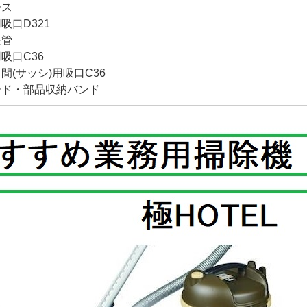
ース
吸口D321
長管
吸口C36
間(サッシ)用吸口C36
ード・部品収納バンド