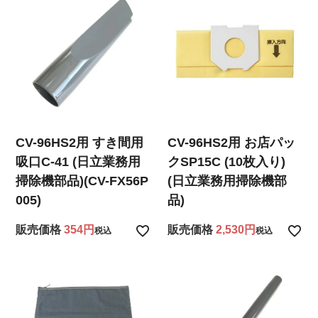
CV-96HS2用 すき間用
CV-96HS2用 お店パッ
吸口C-41 (日立業務用
クSP15C (10枚入り)
掃除機部品)(CV-FX56P
(日立業務用掃除機部
005)
品)
販売価格
354
販売価格
2,530
税込
税込