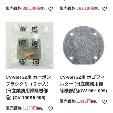
販売価格
38,500
販売価格
16,610
税込
税込
CV-96HS2用 カーボン
CV-96HS2用 ホゴフィ
ブラシクミ（２ケ入）
ルター (日立業務用掃
(日立業務用掃除機部
除機部品)(CV-96H 009)
品) (CV-100S6 005)
販売価格
1,415
税込
販売価格
1,133
税込