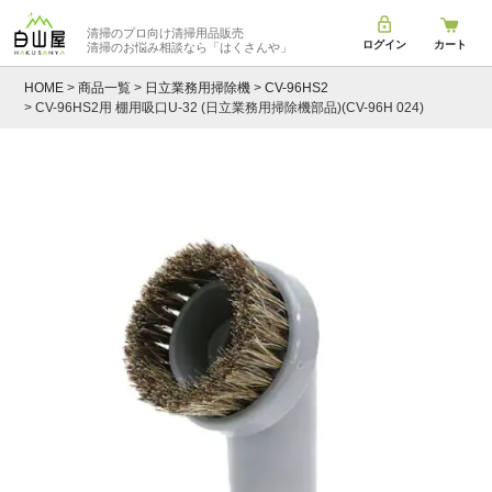
清掃のプロ向け清掃用品販売
ログイン
カート
清掃のお悩み相談なら
「はくさんや」
HOME
商品一覧
日立業務用掃除機
CV-96HS2
CV-96HS2用 棚用吸口U-32 (日立業務用掃除機部品)(CV-96H 024)