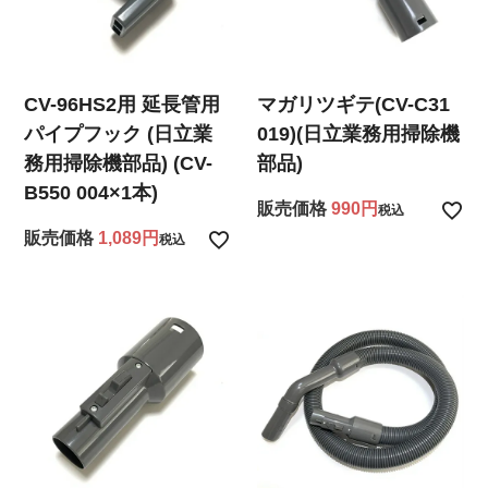
CV-96HS2用 延長管用
マガリツギテ(CV-C31
パイプフック (日立業
019)(日立業務用掃除機
務用掃除機部品) (CV-
部品)
B550 004×1本)
販売価格
990
税込
販売価格
1,089
税込