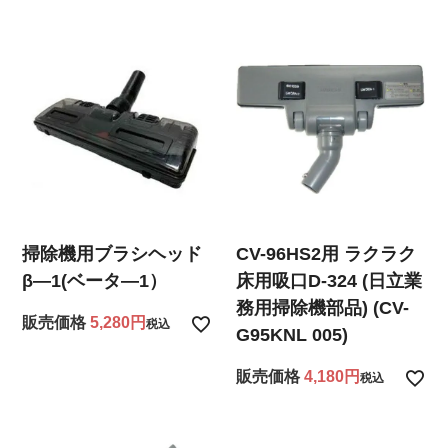
掃除機用ブラシヘッド
CV-96HS2用 ラクラク
β―1(ベータ―1）
床用吸口D-324 (日立業
務用掃除機部品) (CV-
販売価格
5,280
税込
G95KNL 005)
販売価格
4,180
税込