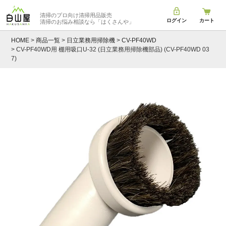
清掃のプロ向け清掃用品販売
ログイン
カート
清掃のお悩み相談なら
「はくさんや」
HOME
商品一覧
日立業務用掃除機
CV-PF40WD
CV-PF40WD用 棚用吸口U-32 (日立業務用掃除機部品) (CV-PF40WD 03
7)