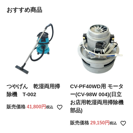
おすすめ商品
つやげん 乾湿両用掃
CV-PF40WD用 モータ
除機 T-002
ー(CV-98W 004)(日立
お店用乾湿両用掃除機
販売価格
41,800
税込
部品)
販売価格
29,150
税込