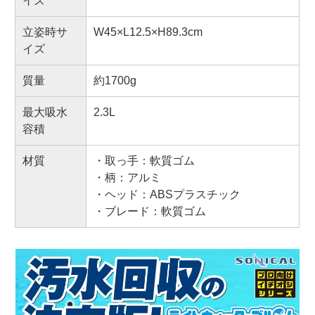
イズ
立姿時サ
W45×L12.5×H89.3cm
イズ
質量
約1700g
最大吸水
2.3L
容積
材質
・取っ手：軟質ゴム
・柄：アルミ
・ヘッド：ABSプラスチック
・ブレード：軟質ゴム