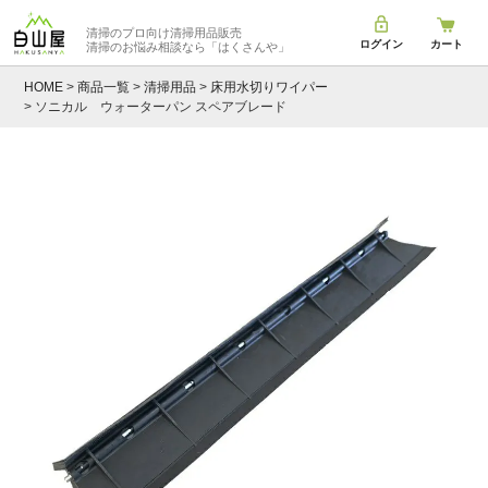
清掃のプロ向け清掃用品販売
ログイン
カート
清掃のお悩み相談なら
「はくさんや」
HOME
商品一覧
清掃用品
床用水切りワイパー
ソニカル ウォーターパン スペアブレード