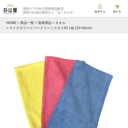
清掃のプロ向け清掃用品販売
ログイン
カート
清掃のお悩み相談なら
「はくさんや」
HOME
商品一覧
清掃用品
タオル
マイクロファイバークリーンクロス60 1枚 (33×60cm)