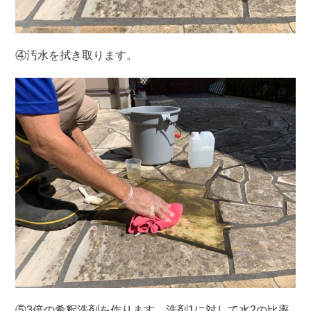
④汚水を拭き取ります。
⑤3倍の希釈洗剤を作ります。洗剤1に対して水2の比率