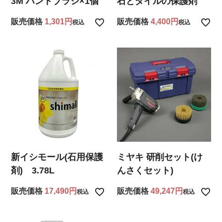
3M ハンドブラシ×1個
石とタイルの保護剤
販売価格
1,301
販売価格
4,400
税込
税込
新イシモール(石用保護
ミヤキ 研削セット(け
剤) 3.78L
んさくセット)
販売価格
17,490
販売価格
49,247
税込
税込