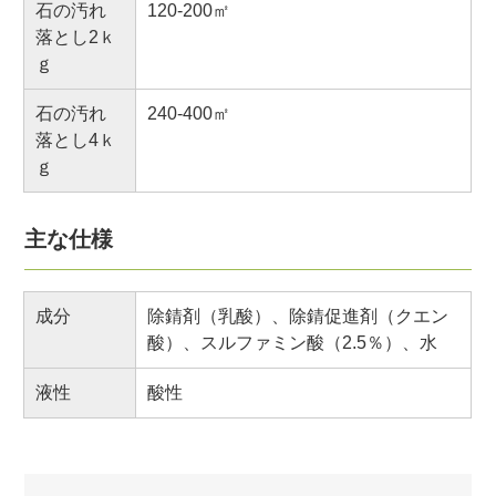
石の汚れ
120-200㎡
落とし2ｋ
ｇ
石の汚れ
240-400㎡
落とし4ｋ
ｇ
主な仕様
成分
除錆剤（乳酸）、除錆促進剤（クエン
酸）、スルファミン酸（2.5％）、水
液性
酸性