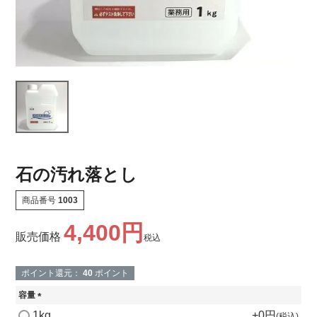
石の汚れ落とし
商品番号
1003
4,400
販売価格
税込
ポイント還元：
40
ポイント
容量
(
1kg
+
0
税込