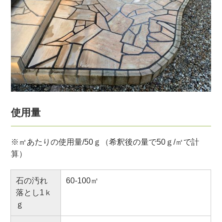
使用量
※㎡あたりの使用量/50ｇ（希釈後の量で50ｇ/㎡で計
算）
石の汚れ
60-100㎡
落とし1ｋ
ｇ