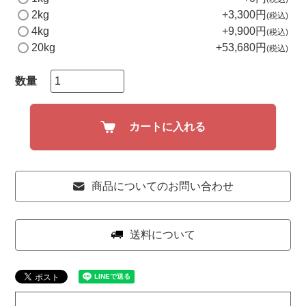
必
2kg
+
3,300
税込
須
4kg
+
9,900
)
税込
20kg
+
53,680
税込
カートに入れる
商品についてのお問い合わせ
送料について