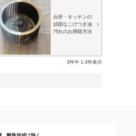
台所・キッチンの
頑固なこげつき油
汚れのお掃除方法
3
件中
1
-
3
件表示
縄、離島地域は除く