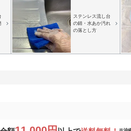
台
ステンレス流し台
簡
の錆・水あか汚れ
の落とし方
11,000円
※沖