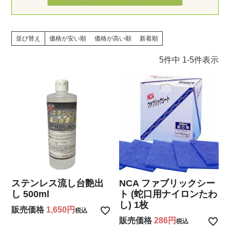
並び替え
価格が安い順
価格が高い順
新着順
5
件中
1
-
5
件表示
ステンレス流し台艶出
NCA ファブリックシー
し 500ml
ト (蛇口用ナイロンたわ
し) 1枚
販売価格
1,650
税込
販売価格
286
税込